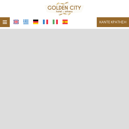
≡
ΚΆΝΤΕ ΚΡΆΤΗΣΗ
Ξενοδοχείο
Τοποθεσία
Διαμονή
Παροχές
Φωτογραφίες
Εστιατόριο
Μπαρ Καφετέρια
Ζήτηση
Επικοινωνία