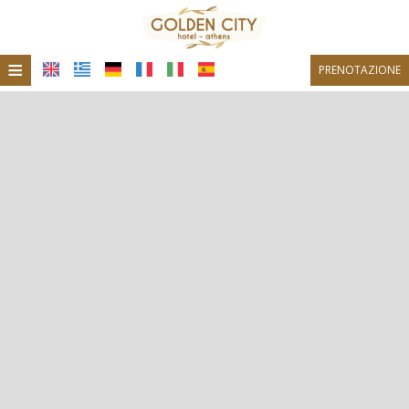
≡
PRENOTAZIONE
Home
Posizione
Alloggio
Strutture
Galleria fotografica
Ristorante
Bar Caffetteria