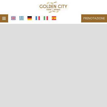
≡
PRENOTAZIONE
Home
Posizione
Alloggio
Strutture
Galleria fotografica
Ristorante
Bar Caffetteria